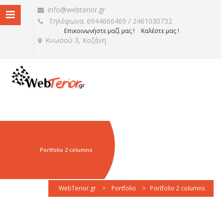
info@webterior.gr
Τηλέφωνα: 6944666469 / 2461030732
Επικοινωνήστε μαζί μας !
Καλέστε μας !
Κνωσού 3, Κοζάνη
Portfolio 2 columns
WebTerior.gr
>
Portfolio
>
Portfolio 2 columns