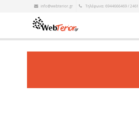
info@webterior.gr
Τηλέφωνα: 6944666469 / 246