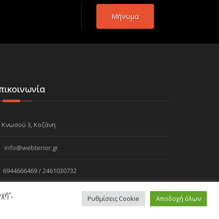
Μήνυμα
πικοινωνία
Κνωσού 3, Κοζάνη
info@webterior.gr
6944666469 / 2461030732
χή”,
Ρυθμίσεις Cookie
Αποδοχή όλων