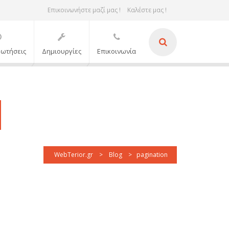
Επικοινωνήστε μαζί μας !
Καλέστε μας !
ρωτήσεις
Δημιουργίες
Επικοινωνία
WebTerior.gr
>
Blog
>
pagination