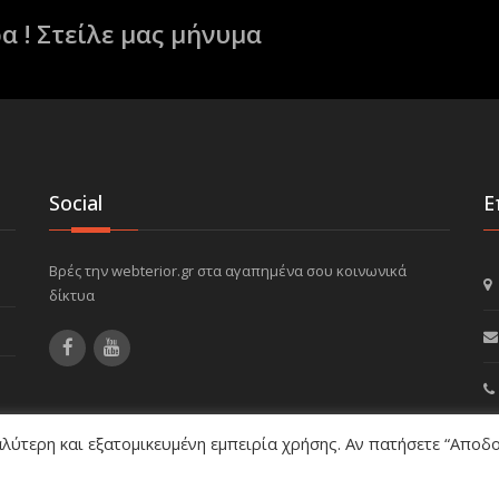
α ! Στείλε μας μήνυμα
Social
Ε
Βρές την webterior.gr στα αγαπημένα σου κοινωνικά
δίκτυα
αλύτερη και εξατομικευμένη εμπειρία χρήσης. Αν πατήσετε “Αποδο