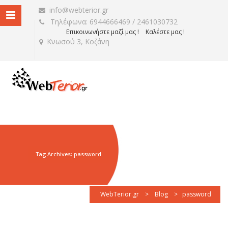
info@webterior.gr
Τηλέφωνα: 6944666469 / 2461030732
Επικοινωνήστε μαζί μας !
Καλέστε μας !
Κνωσού 3, Κοζάνη
Tag Archives: password
WebTerior.gr
>
Blog
>
password